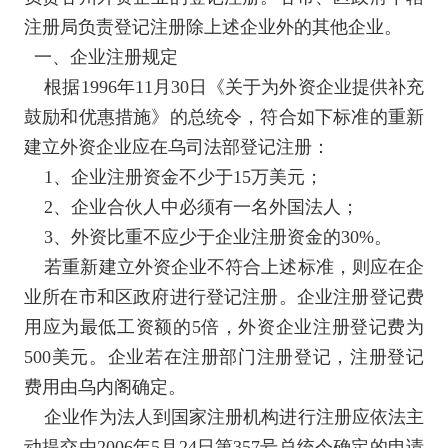
注册局负责登记注册除上述企业外的其他企业。
一、企业注册规定
根据
1996
年
11
月
30
日《关于为外资企业提供补充
鼓励和优惠措施》的总统令，符合如下标准的重新
建立外资企业应在乌司法部登记注册：
1
、企业注册资金不少于
15
万美元；
2
、企业合伙人中必须有一名外国法人；
3
、外资比重不应少于企业注册资金的
30%
。
若重新建立外资企业不符合上述标准，则应在企
业所在市和区政府进行登记注册。企业注册登记费
用应为最低工资额的
5
倍，外资企业注册登记费为
500
美元。企业若在注册部门注册登记，注册登记
费用由乌内阁确定。
企业作为法人到国家注册机构进行注册应依法主
动提交由
2006
年
5
月
24
日第
357
号总统令确定的申请