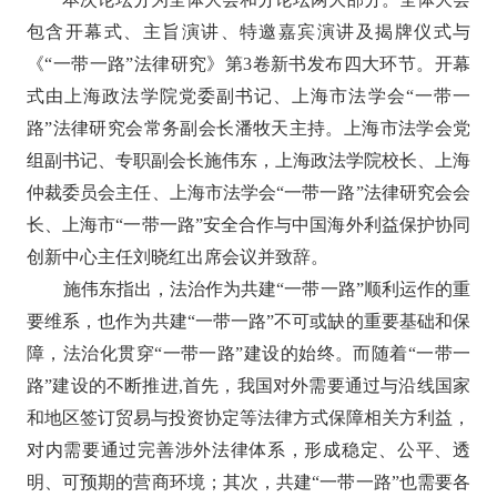
包含开幕式、主旨演讲、特邀嘉宾演讲及揭牌仪式与
《
“一带一路”法律研究》第
3
卷新书发布四大环节。开幕
式由上海政法学院党委副书记、上海市法学会“一带一
路”法律研究会常务副会长潘牧天主持。上海市法学会党
组副书记、专职副会长施伟东，上海政法学院校长、上海
仲裁委员会主任、上海市法学会“一带一路”法律研究会会
长、上海市“一带一路”安全合作与中国海外利益保护协同
创新中心主任刘晓红出席会议并致辞。
施伟东指出，法治作为共建
“一带一路”顺利运作的重
要维系，也作为共建“一带一路”不可或缺的重要基础和保
障，
法治化贯穿
“一带一路”建设的始终。
而
随着
“一带一
路”建设的不断推进
,
首先，
我国对外需要通过与沿线国家
和地区签订贸易与投资协定等法律方式保障相关方利益，
对内需要通过完善涉外法律体系，形成稳定、公平、透
明、可预期的营商环境；
其次，
共建
“一带一路”也需要各