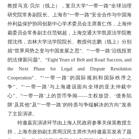
教授马克·贝尔（线上），复旦大学“一带一路”全球治理
研究院常务副院长、上海市“一带一路”安全合作与中国海
外利益保护协同创新中心学术委员会主席黄仁伟，上海仲
裁委员会常务副主任范铭超，上海交通大学凯原法学院教
授沈伟，吉林大学法学院院长、教授何志鹏（线上）分别
就“世界局势之变与中国发展之思”、“‘一带一路’沿线投资
的法律新问题”、“
Eight Years of Belt and Road Success, and
the Next Phase for Legal and Dispute Resolution
Cooperation
”、“‘一带一路’的国际规则和国际秩序之
争”、“‘一带一路’与上海建设面向全球的亚太仲裁中
心”、“一带一路’上的货币争拗——主权放贷、
‘
债务陷
阱
’
及其他
”
及
“‘一带一路’的特质与争端解决的方向”发表
了主旨演讲。
特邀嘉宾演讲环节由上海人民政府参事关保英教授主
持，上海市政协副主席周汉民主席作为特邀嘉宾发表了题