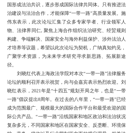
国形成法治共识，逐步形成国际法律共同体。
只有
推进法
治建设与法治合作，才能保障
“一带一路”高质量发展。
施
伟东表示，此次
论坛汇集了众多专家学者、行业领军人
物、法律界同仁
,
聚焦上海合作组织法治研究、经贸规则
构建、争端解决、国家安全与海外利益保护、涉外法治人
才培养等议题，
希望以
此次论坛为契机，广纳真知灼见，
广聚学术资源，为未来学术研究寻求新思路、拓展新途
径。
刘晓红代表上海政法学院对本次
“一带一路”法律服务
论坛的顺利召开表示祝贺，向与会嘉宾表示热烈欢迎。刘
晓红表示，
2021
年是“十四五”规划开局之年，也是“一带
一路”倡议提出
8
周年。在过去的八年里，“一带一路”已经
成为范围最广、规模最大的国际合作平台和最受欢迎的国
际公共产品。“一带一路”沿线国家和地区政治和法治状况
复杂多元，不同国家和地区在国家安全、反垄断、环境保