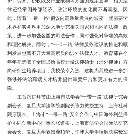
护、劳务、税收以及行业限制等方面的规定迥异，相关法
律还经常因外部经济、政治环境的变化而不断调整。因
此，随着“一带一路”倡议向高质量发展的转变，就需要学
术界和实务界更加深入地研究相关国家和地区的法律、政
策，进一步加强各国的司法合作，同时强化对争端的高效
和理性解决。同时，“一带一路”法律服务建设的推进和顺
利发展也离不开大量高素质的涉外法律人才。教育部在今
年年初选取了全国
15
所高校开设法律硕士（涉外律师）方
向研究生培养项目，我校荣幸入选，这将为我校进一步加
强涉外法治高端人才培养提供重要平台和更加有力的保
障。
主旨
演讲
环节由上海市法学会
“一带一路”法律研究会
副会长、复旦大学法学院副院长陈力教授主持，上海社科
院原院长、上海市“一带一路”安全合作与中国海外利益保
护协同创新中心理事长张道根，上海市法学会国际法研究
会会长、复旦大学教授龚柏华，牛津大学争端解决实验室