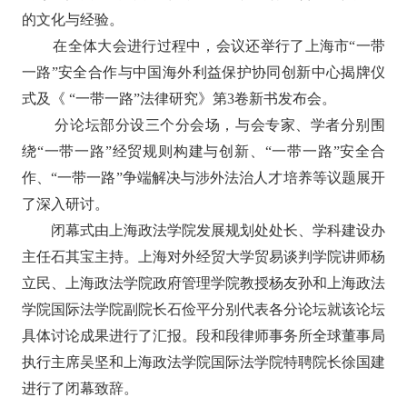
的文化与经验。
在全体大会
进行过程中
，
会议
还
举行了上海市
“一带
一路”安全合作与中国海外利益保护协同创新中心揭牌仪
式及《 “一带一路”法律研究》第
3
卷新书发布会
。
分论坛部分设三个分会场，与会专家、学者分别围
绕
“一带一路”经贸规则构建与创新、“一带一路”安全合
作、“一带一路”争端解决与涉外法治人才培养
等
议题展开
了深入研讨。
闭幕式由上海政法学院发展规划处处长、学科建设办
主任石其宝主持。
上海对外经贸大学贸易谈判学院讲师杨
立民、上海政法学院政府管理学院教授杨友孙和上海政法
学院国际法学院副院长石俭平分别代表各
分论坛就
该论坛
具体讨论
成果
进行了汇报。
段和段律师事务所全球董事局
执行主席吴坚和
上海政法学院国际法学院特聘院长徐国
建
进行了闭幕致辞
。