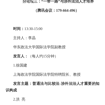
分论坛三：
“
一带一路
”
与涉外法治人才培养
（腾讯会议：
179-664-496
）
时间：
1
3
:
3
0-1
5
:00
主持人：李
晶
华东政法大学国际法学院副教授
发言人：
（每人约
15
分钟）
1.
徐国建
上海政法学院国际法学院特聘院长、教授
发言主题：普通法与比较法
-
涉外法治人才重要的知
识构成
2.
洪 亮