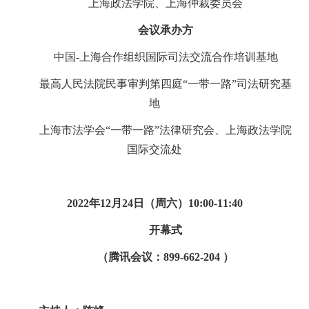
上海政法学院、上海仲裁委员会
会议承办方
中国
-
上海合作组织国际司法交流合作培训基地
最高人民法院民事审判第四庭
“
一带一路
”
司法研究基
地
上海市法学会
“
一带一路
”
法律研究会、上海政法学院
国际交流处
2022
年
12
月
2
4
日（周
六
）
10:
00-11:
40
开
幕
式
（腾讯
会议：
899-662-204
）