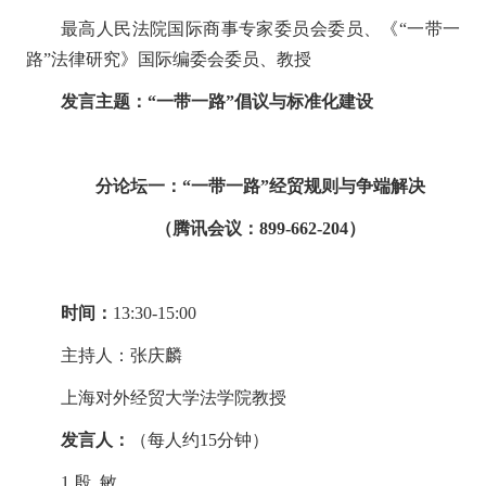
最高人民法院国际商事专家委员会委员、《
“
一带一
路
”
法律研究》国际编委会委员、教授
发言主题：
“一带一路”倡议与标准化建设
分论坛一：
“
一带一路
”
经贸规则与争端解决
（
腾讯会议：
899-662-204
）
时间：
13
:
3
0-1
5
:
0
0
主持人：张庆麟
上海对外经贸大学法学院教授
发言人：
（每人约
15
分钟）
1.
殷 敏