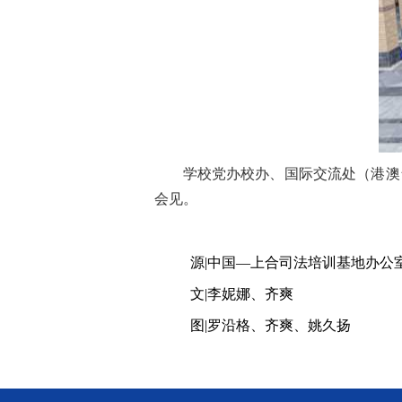
学校党办校办、国际交流处（港澳
会见。
源
|
中国
—上合司法培训基地办公
文
|李妮娜、齐爽
图
|罗沿格、齐爽
、
姚久扬